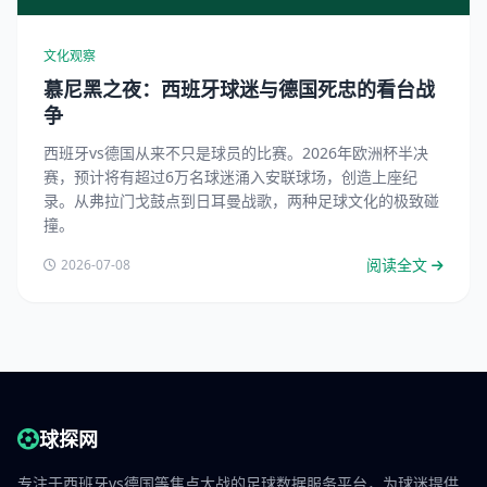
文化观察
慕尼黑之夜：西班牙球迷与德国死忠的看台战
争
西班牙vs德国从来不只是球员的比赛。2026年欧洲杯半决
赛，预计将有超过6万名球迷涌入安联球场，创造上座纪
录。从弗拉门戈鼓点到日耳曼战歌，两种足球文化的极致碰
撞。
阅读全文
2026-07-08
球探网
专注于西班牙vs德国等焦点大战的足球数据服务平台，为球迷提供