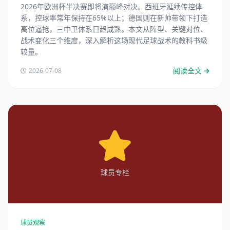
2026年欧洲杯半决赛即将演巅峰对决。西班牙延续传控体
系，控球率常年保持在65%以上；德国则在新帅带领下打造
高位逼抢，三中卫体系日趋成熟。本文从阵型、关键对位、
战术变化三个维度，深入解析这场现代足球战术的教科书级
较量。
阅读全文
2026-07-08
球员专栏
球员观察