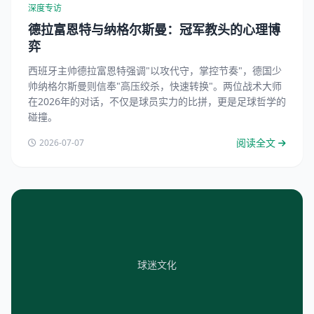
深度专访
德拉富恩特与纳格尔斯曼：冠军教头的心理博
弈
西班牙主帅德拉富恩特强调"以攻代守，掌控节奏"，德国少
帅纳格尔斯曼则信奉"高压绞杀，快速转换"。两位战术大师
在2026年的对话，不仅是球员实力的比拼，更是足球哲学的
碰撞。
阅读全文
2026-07-07
球迷文化