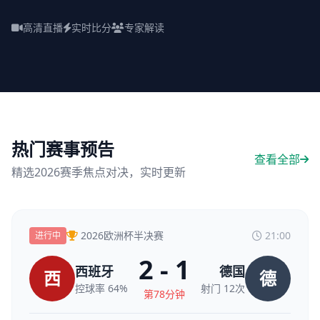
高清直播
实时比分
专家解读
热门赛事预告
查看全部
精选2026赛季焦点对决，实时更新
2026欧洲杯半决赛
21:00
进行中
2 - 1
西班牙
德国
西
德
控球率 64%
射门 12次
第78分钟