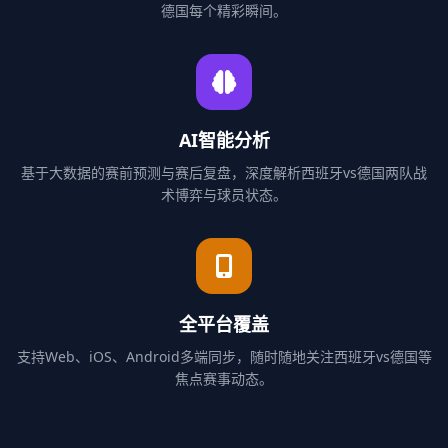
德国每个精彩瞬间。
AI智能分析
基于大数据的赛前预测与赛后复盘，深度解析西班牙vs德国两队战
术博弈与球员状态。
全平台覆盖
支持Web、iOS、Android多端同步，随时随地关注西班牙vs德国等
焦点赛事动态。